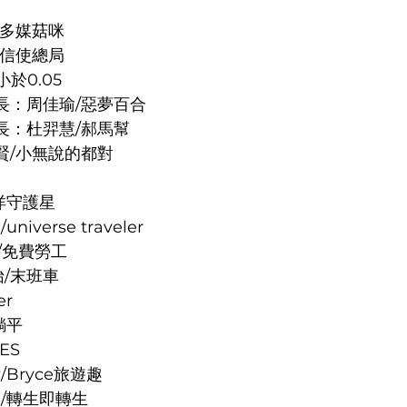
/多媒菇咪
/信使總局
於0.05
長：周佳瑜/惡夢百合
長：杜羿慧/郝馬幫
賢/小無說的都對
/海洋守護星
niverse traveler
妤/免費勞工
/末班車
er
想躺平
IES
俐汝/Bryce旅遊趣
林筱喬/轉生即轉生