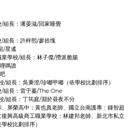
/組長：潘晏滋/回家睡覺
/組長：許梓熙/參拾塊
瑄/星遙
業學校/組長：林子傑/撈派脆腸
濕哩嗎誰
了吧
級商工職業學校/組長：吳秉澄/珍嘟甲嘟（依學校比劃排序）
組長：雷于蓁/The One
工職業學校/組長：丁筠庭/淵於昼夜不分
師、屏榮高中：黃也真老師、國立台南護專：鍾智超
立復興高級商工職業學校：林建邦老師、新北市私立
依學校比劃排序）