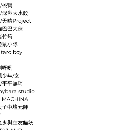
蓉/桃鴨
黃詩涵/深淵大水餃
/天晴Project
/阿扁巴巴大俠
小豬竹筍
/土撥鼠小隊
taro boy
呀咧呀咧
神隱少年/女
婉琦/平平無琦
ybara studio
X_MACHINA
翔/三太子中壇元帥
F
妘/吸血鬼與室友貓妖