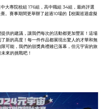
中大專院校組 176組，高中職組 34組，最終評選
圍決賽。賽事期間更舉辦了超過10場的【校園巡迴虛擬
們
提供的建議，讓我們每次的活動都更加豐富！
這場
到了新的高度！每一件作品都展現出驚人的才華和無
無限可能，我們的頒獎典禮雖已落幕，但元宇宙的旅
接未來的挑戰吧！