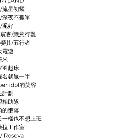
AIRYLAND
秉燁/流星初耀
吳玟慧/深夜不孤單
婷/泥好
長：許宸睿/織意行難
長：陳嫈其/五行者
崑大電遊
子茶米
/和家羽起床
哲/有報名就贏一半
uper idol的笑容
賽壬計劃
/守望相助隊
/人類的墮落
琬育/今天一樣也不想上班
/潘朵拉工作室
/ Roseva