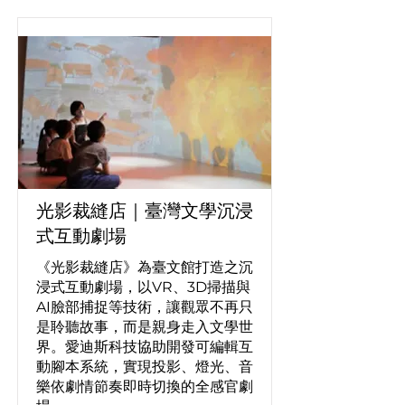
光影裁縫店｜臺灣文學沉浸
式互動劇場
《光影裁縫店》為臺文館打造之沉
浸式互動劇場，以VR、3D掃描與
AI臉部捕捉等技術，讓觀眾不再只
是聆聽故事，而是親身走入文學世
界。愛迪斯科技協助開發可編輯互
動腳本系統，實現投影、燈光、音
樂依劇情節奏即時切換的全感官劇