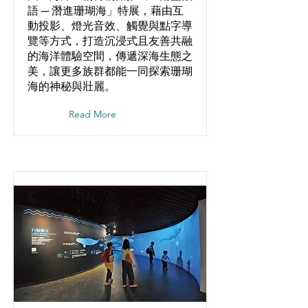
語 ─ 潛進珊瑚海」特展，藉由互
動投影、燈光音效、觸覺與點字導
覽等方式，打造沉浸式且友善共融
的海洋體驗空間，傳遞深海生態之
美，讓更多族群都能一同探索珊瑚
海的神秘與壯麗。
Read More