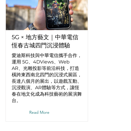
5G × 地方藝文｜中華電信
恆春古城四門沉浸體驗
愛迪斯科技與中華電信攜手合作，
運用 5G、4DViews、Web
AR、光雕投影等前沿科技，打造
橫跨東西南北四門的沉浸式展區，
長達八個月的展出，以遊戲互動、
沉浸觀演、AR體驗等方式，讓恆
春在地文化成為科技藝術的展演舞
台。
Read More