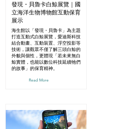
發現・貝魯卡白鯨展覽｜國
立海洋生物博物館互動保育
展示
海生館以「發現・貝魯卡」為主題
打造互動式白鯨展覽，愛迪斯科技
結合動畫、互動裝置、浮空投影等
技術，讓觀眾不僅了解三頭白鯨的
外貌與個性，更體現「若未來無白
鯨實體，也能以數位科技延續牠們
的故事」的保育精神。
Read More