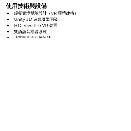
使用技術與設備
虛擬實境體驗設計（VR 環境建構）
Unity 3D 遊戲引擎開發
HTC Vive Pro VR 裝置
雙語語音導覽系統
故事腳本與互動設計
Previous
Next
台北｜02-2791-2917
​台南｜06-205-7658
台北市114內湖區民權東路六段160號