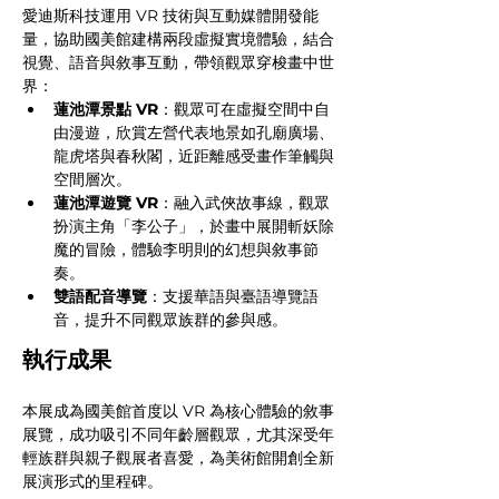
愛迪斯科技運用 VR 技術與互動媒體開發能
量，協助國美館建構兩段虛擬實境體驗，結合
視覺、語音與敘事互動，帶領觀眾穿梭畫中世
界：
蓮池潭景點 VR
：觀眾可在虛擬空間中自
由漫遊，欣賞左營代表地景如孔廟廣場、
龍虎塔與春秋閣，近距離感受畫作筆觸與
空間層次。
蓮池潭遊覽 VR
：融入武俠故事線，觀眾
扮演主角「李公子」，於畫中展開斬妖除
魔的冒險，體驗李明則的幻想與敘事節
奏。
雙語配音導覽
：支援華語與臺語導覽語
音，提升不同觀眾族群的參與感。
執行成果
本展成為國美館首度以 VR 為核心體驗的敘事
展覽，成功吸引不同年齡層觀眾，尤其深受年
輕族群與親子觀展者喜愛，為美術館開創全新
展演形式的里程碑。