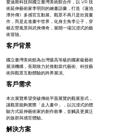
愛迪斯科技與國立臺灣美術館合作，以 VR 技
術延伸藝術家李明則的繪畫語彙，打造《蓮池
潭外傳》多感官互動展。觀眾不再只是欣賞畫
作，而是走進畫中世界，化身主角李公子，穿
梭左營風景與武俠傳奇，展開一場沉浸式的藝
術冒險。
客戶背景
國立臺灣美術館為台灣最高等級的國家級藝術
展演機構，長期致力於推動當代藝術、科技藝
術與觀眾互動體驗的跨界展演。
客戶需求
本次展覽希望突破傳統平面展覽的觀展形式，
讓觀眾能夠實際「走入畫中」，以沉浸式的體
驗方式延伸藝術家的創作敘事，並觸及更廣泛
的族群與感官體驗。
解決方案