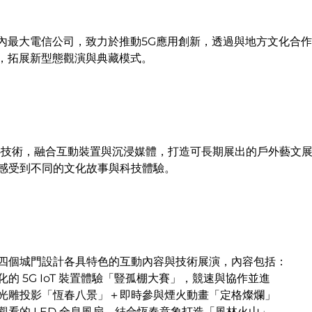
內最大電信公司，致力於推動5G應用創新，透過與地方文化合
，拓展新型態觀演與典藏模式。
心技術，融合互動裝置與沉浸媒體，打造可長期展出的戶外藝文
感受到不同的文化故事與科技體驗。
四個城門設計各具特色的互動內容與技術展演，內容包括：
化的 5G IoT 裝置體驗「豎孤棚大賽」，競速與協作並進
光雕投影「恆春八景」＋即時參與煙火動畫「定格燦爛」
觀看的 LED 全息風扇，結合恆春意象打造「風林火山」