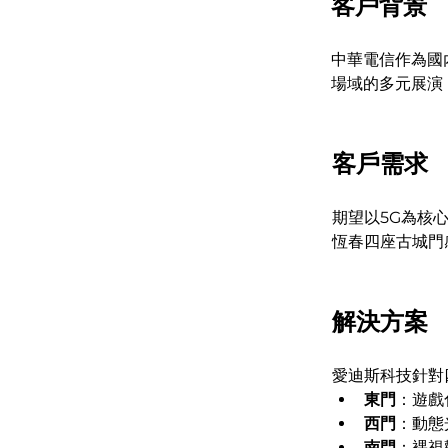
客戶背景
中華電信作為國
場域的多元展演
客戶需求
期望以5G為核
恆春四座古城門
解決方案
愛迪斯科技針對
東門
：遊戲
西門
：動態
南門
：裸視