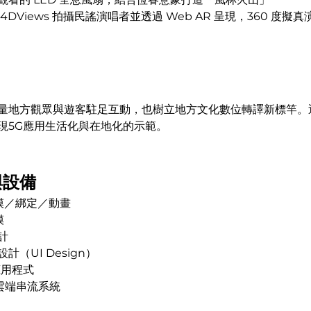
4DViews 拍攝民謠演唱者並透過 Web AR 呈現，360 度擬
量地方觀眾與遊客駐足互動，也樹立地方文化數位轉譯新標竿。
現5G應用生活化與在地化的示範。
與設備
建模／綁定／動畫
模
計
計（UI Design）
 應用程式
s 雲端串流系統