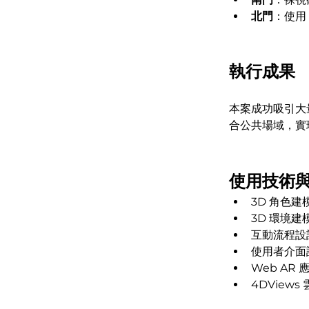
北門
：使用 
執行成果
本案成功吸引大
合公共場域，實
使用技術
3D 角色
3D 環境建
互動流程設
使用者介面設
Web AR
4DView