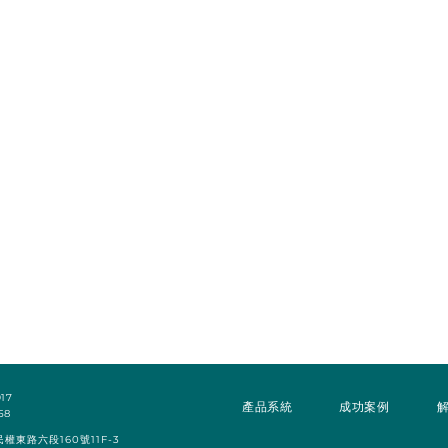
全
17
產品系統
成功案例
​
58
權東路六段160號11F-3