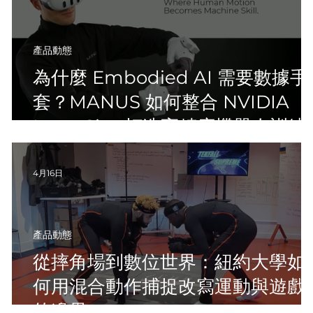
產品動態
為什麼 Embodied AI 需要數據手
套？MANUS 如何整合 NVIDIA
Isaac Sim 打造高精度機器人訓練
流程
4月16日
產品動態
與
從摔角場到數位世界：紐約大學如
何用混合動作捕捉改寫運動與遊戲
的邊界