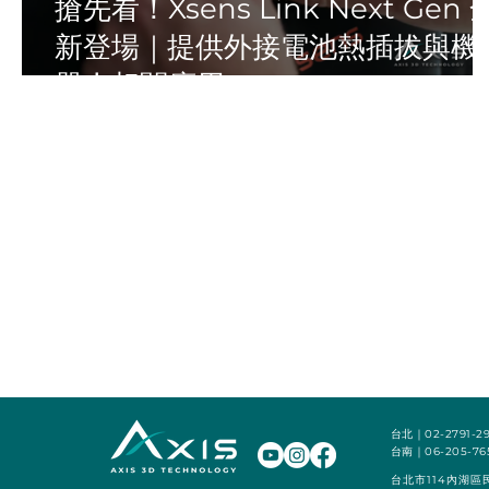
搶先看！Xsens Link Next Gen 
新登場｜提供外接電池熱插拔與機
器人相關應用
台北｜02-2791-29
​台南｜06-205-76
台北市114內湖區民