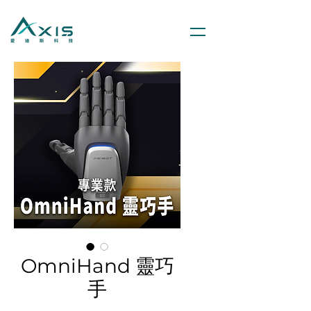
OmniHand 靈巧
手