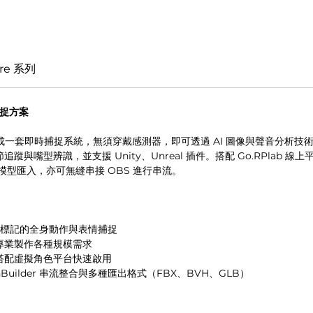
re 系列
捕捉方案
l Hub 軟體組成一套即時捕捉系統，無須穿戴感測器，即可透過 AI 圖像與聲
部細節追蹤與嘴型辨識，並支援 Unity、Unreal 插件。搭配 Go.RPla
lb 模型匯入，亦可無縫串接 OBS 進行串流。
無標記的全身動作與表情捕捉
專業製作各種規模需求
搭配虛擬角色平台快速啟用
otionBuilder 串流整合與多種匯出格式（FBX、BVH、GLB）